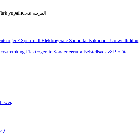
Türk
українська
العربية
entsorgen?
Sperrmüll
Elektrogeräte
Sauberkeitsaktionen
Umweltbildun
piersammlung
Elektrogeräte
Sonderleerung
Beistellsack & Biotüte
ehrweg
FAQ