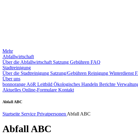
Mehr
Abfallwirtschaft
Über die Abfallwirtschaft
Satzung
Gebühren
FAQ
Stadtreinigung
Über die Stadtreinigung
Satzung/Gebühren
Reinigung
Winterdienst
Über uns
bonnorange AöR
Leitbild
Ökologisches Handeln
Berichte
Verwaltung
Aktuelles
Online-Formulare
Kontakt
Abfall ABC
Startseite
Service
Privatpersonen
Abfall ABC
Abfall ABC