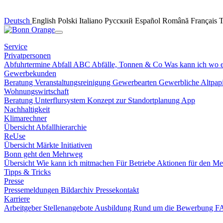
Deutsch
English
Polski
Italiano
Русский
Español
Română
Français
Service
Privatpersonen
Abfuhrtermine
Abfall ABC
Abfälle, Tonnen & Co
Was kann ich wo 
Gewerbekunden
Beratung
Veranstaltungsreinigung
Gewerbearten
Gewerbliche Altpa
Wohnungswirtschaft
Beratung
Unterflursystem
Konzept zur Standortplanung
App
Nachhaltigkeit
Klimarechner
Übersicht
Abfallhierarchie
ReUse
Übersicht
Märkte
Initiativen
Bonn geht den Mehrweg
Übersicht
Wie kann ich mitmachen
Für Betriebe
Aktionen für den M
Tipps & Tricks
Presse
Pressemeldungen
Bildarchiv
Pressekontakt
Karriere
Arbeitgeber
Stellenangebote
Ausbildung
Rund um die Bewerbung 