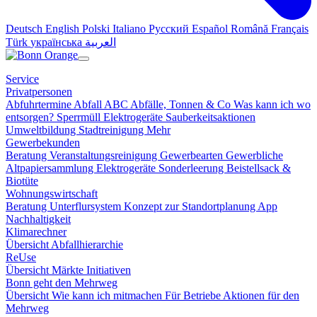
Deutsch
English
Polski
Italiano
Русский
Español
Română
Français
Türk
українська
العربية
Service
Privatpersonen
Abfuhrtermine
Abfall ABC
Abfälle, Tonnen & Co
Was kann ich wo
entsorgen?
Sperrmüll
Elektrogeräte
Sauberkeitsaktionen
Umweltbildung
Stadtreinigung
Mehr
Gewerbekunden
Beratung
Veranstaltungsreinigung
Gewerbearten
Gewerbliche
Altpapiersammlung
Elektrogeräte
Sonderleerung
Beistellsack &
Biotüte
Wohnungswirtschaft
Beratung
Unterflursystem
Konzept zur Standortplanung
App
Nachhaltigkeit
Klimarechner
Übersicht
Abfallhierarchie
ReUse
Übersicht
Märkte
Initiativen
Bonn geht den Mehrweg
Übersicht
Wie kann ich mitmachen
Für Betriebe
Aktionen für den
Mehrweg