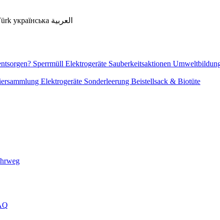
Türk
українська
العربية
entsorgen?
Sperrmüll
Elektrogeräte
Sauberkeitsaktionen
Umweltbildun
piersammlung
Elektrogeräte
Sonderleerung
Beistellsack & Biotüte
ehrweg
FAQ