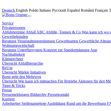
Deutsch
English
Polski
Italiano
Русский
Español
Română
Français
Service
Privatpersonen
Abfuhrtermine
Abfall ABC
Abfälle, Tonnen & Co
Was kann ich wo 
Gewerbekunden
Beratung
Veranstaltungsreinigung
Gewerbearten
Gewerbliche Altpa
Wohnungswirtschaft
Beratung
Unterflursystem
Konzept zur Standortplanung
App
Nachhaltigkeit
Klimarechner
Übersicht
Abfallhierarchie
ReUse
Übersicht
Märkte
Initiativen
Bonn geht den Mehrweg
Übersicht
Wie kann ich mitmachen
Für Betriebe
Aktionen für den M
Tipps & Tricks
Presse
Pressemeldungen
Bildarchiv
Pressekontakt
Karriere
Arbeitgeber
Stellenangebote
Ausbildung
Rund um die Bewerbung 