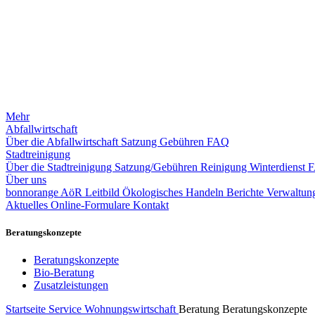
Mehr
Abfallwirtschaft
Über die Abfallwirtschaft
Satzung
Gebühren
FAQ
Stadtreinigung
Über die Stadtreinigung
Satzung/Gebühren
Reinigung
Winterdienst
Über uns
bonnorange AöR
Leitbild
Ökologisches Handeln
Berichte
Verwaltung
Aktuelles
Online-Formulare
Kontakt
Beratungskonzepte
Beratungskonzepte
Bio-Beratung
Zusatzleistungen
Startseite
Service
Wohnungswirtschaft
Beratung
Beratungskonzepte