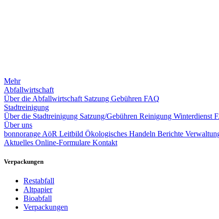
Mehr
Abfallwirtschaft
Über die Abfallwirtschaft
Satzung
Gebühren
FAQ
Stadtreinigung
Über die Stadtreinigung
Satzung/Gebühren
Reinigung
Winterdienst
Über uns
bonnorange AöR
Leitbild
Ökologisches Handeln
Berichte
Verwaltung
Aktuelles
Online-Formulare
Kontakt
Verpackungen
Restabfall
Altpapier
Bioabfall
Verpackungen