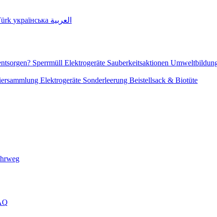
Türk
українська
العربية
entsorgen?
Sperrmüll
Elektrogeräte
Sauberkeitsaktionen
Umweltbildun
piersammlung
Elektrogeräte
Sonderleerung
Beistellsack & Biotüte
ehrweg
FAQ