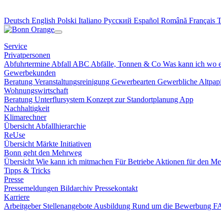
Deutsch
English
Polski
Italiano
Русский
Español
Română
Français
Service
Privatpersonen
Abfuhrtermine
Abfall ABC
Abfälle, Tonnen & Co
Was kann ich wo 
Gewerbekunden
Beratung
Veranstaltungsreinigung
Gewerbearten
Gewerbliche Altpa
Wohnungswirtschaft
Beratung
Unterflursystem
Konzept zur Standortplanung
App
Nachhaltigkeit
Klimarechner
Übersicht
Abfallhierarchie
ReUse
Übersicht
Märkte
Initiativen
Bonn geht den Mehrweg
Übersicht
Wie kann ich mitmachen
Für Betriebe
Aktionen für den M
Tipps & Tricks
Presse
Pressemeldungen
Bildarchiv
Pressekontakt
Karriere
Arbeitgeber
Stellenangebote
Ausbildung
Rund um die Bewerbung 