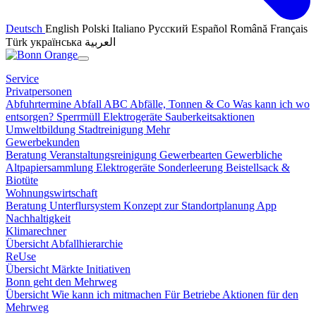
Deutsch
English
Polski
Italiano
Русский
Español
Română
Français
Türk
українська
العربية
Service
Privatpersonen
Abfuhrtermine
Abfall ABC
Abfälle, Tonnen & Co
Was kann ich wo
entsorgen?
Sperrmüll
Elektrogeräte
Sauberkeitsaktionen
Umweltbildung
Stadtreinigung
Mehr
Gewerbekunden
Beratung
Veranstaltungsreinigung
Gewerbearten
Gewerbliche
Altpapiersammlung
Elektrogeräte
Sonderleerung
Beistellsack &
Biotüte
Wohnungswirtschaft
Beratung
Unterflursystem
Konzept zur Standortplanung
App
Nachhaltigkeit
Klimarechner
Übersicht
Abfallhierarchie
ReUse
Übersicht
Märkte
Initiativen
Bonn geht den Mehrweg
Übersicht
Wie kann ich mitmachen
Für Betriebe
Aktionen für den
Mehrweg