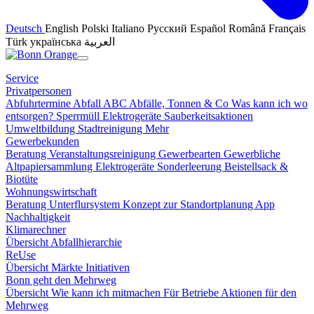
Deutsch
English
Polski
Italiano
Русский
Español
Română
Français
Türk
українська
العربية
Service
Privatpersonen
Abfuhrtermine
Abfall ABC
Abfälle, Tonnen & Co
Was kann ich wo
entsorgen?
Sperrmüll
Elektrogeräte
Sauberkeitsaktionen
Umweltbildung
Stadtreinigung
Mehr
Gewerbekunden
Beratung
Veranstaltungsreinigung
Gewerbearten
Gewerbliche
Altpapiersammlung
Elektrogeräte
Sonderleerung
Beistellsack &
Biotüte
Wohnungswirtschaft
Beratung
Unterflursystem
Konzept zur Standortplanung
App
Nachhaltigkeit
Klimarechner
Übersicht
Abfallhierarchie
ReUse
Übersicht
Märkte
Initiativen
Bonn geht den Mehrweg
Übersicht
Wie kann ich mitmachen
Für Betriebe
Aktionen für den
Mehrweg