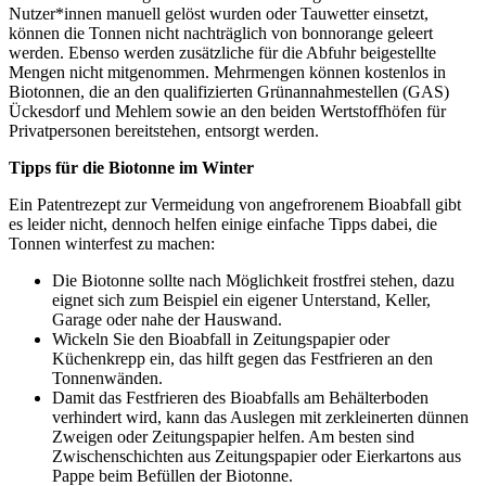
Nutzer*innen manuell gelöst wurden oder Tauwetter einsetzt,
können die Tonnen nicht nachträglich von bonnorange geleert
werden. Ebenso werden zusätzliche für die Abfuhr beigestellte
Mengen nicht mitgenommen. Mehrmengen können kostenlos in
Biotonnen, die an den qualifizierten Grünannahmestellen (GAS)
Ückesdorf und Mehlem sowie an den beiden Wertstoffhöfen für
Privatpersonen bereitstehen, entsorgt werden.
Tipps für die Biotonne im Winter
Ein Patentrezept zur Vermeidung von angefrorenem Bioabfall gibt
es leider nicht, dennoch helfen einige einfache Tipps dabei, die
Tonnen winterfest zu machen:
Die Biotonne sollte nach Möglichkeit frostfrei stehen, dazu
eignet sich zum Beispiel ein eigener Unterstand, Keller,
Garage oder nahe der Hauswand.
Wickeln Sie den Bioabfall in Zeitungspapier oder
Küchenkrepp ein, das hilft gegen das Festfrieren an den
Tonnenwänden.
Damit das Festfrieren des Bioabfalls am Behälterboden
verhindert wird, kann das Auslegen mit zerkleinerten dünnen
Zweigen oder Zeitungspapier helfen. Am besten sind
Zwischenschichten aus Zeitungspapier oder Eierkartons aus
Pappe beim Befüllen der Biotonne.