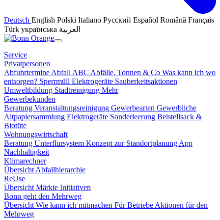
Deutsch
English
Polski
Italiano
Русский
Español
Română
Français
Türk
українська
العربية
Service
Privatpersonen
Abfuhrtermine
Abfall ABC
Abfälle, Tonnen & Co
Was kann ich wo
entsorgen?
Sperrmüll
Elektrogeräte
Sauberkeitsaktionen
Umweltbildung
Stadtreinigung
Mehr
Gewerbekunden
Beratung
Veranstaltungsreinigung
Gewerbearten
Gewerbliche
Altpapiersammlung
Elektrogeräte
Sonderleerung
Beistellsack &
Biotüte
Wohnungswirtschaft
Beratung
Unterflursystem
Konzept zur Standortplanung
App
Nachhaltigkeit
Klimarechner
Übersicht
Abfallhierarchie
ReUse
Übersicht
Märkte
Initiativen
Bonn geht den Mehrweg
Übersicht
Wie kann ich mitmachen
Für Betriebe
Aktionen für den
Mehrweg