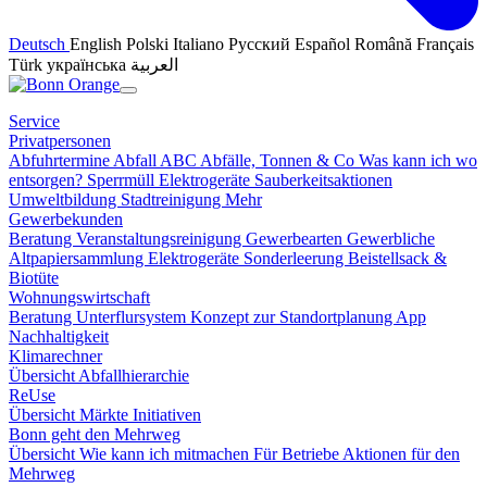
Deutsch
English
Polski
Italiano
Русский
Español
Română
Français
Türk
українська
العربية
Service
Privatpersonen
Abfuhrtermine
Abfall ABC
Abfälle, Tonnen & Co
Was kann ich wo
entsorgen?
Sperrmüll
Elektrogeräte
Sauberkeitsaktionen
Umweltbildung
Stadtreinigung
Mehr
Gewerbekunden
Beratung
Veranstaltungsreinigung
Gewerbearten
Gewerbliche
Altpapiersammlung
Elektrogeräte
Sonderleerung
Beistellsack &
Biotüte
Wohnungswirtschaft
Beratung
Unterflursystem
Konzept zur Standortplanung
App
Nachhaltigkeit
Klimarechner
Übersicht
Abfallhierarchie
ReUse
Übersicht
Märkte
Initiativen
Bonn geht den Mehrweg
Übersicht
Wie kann ich mitmachen
Für Betriebe
Aktionen für den
Mehrweg