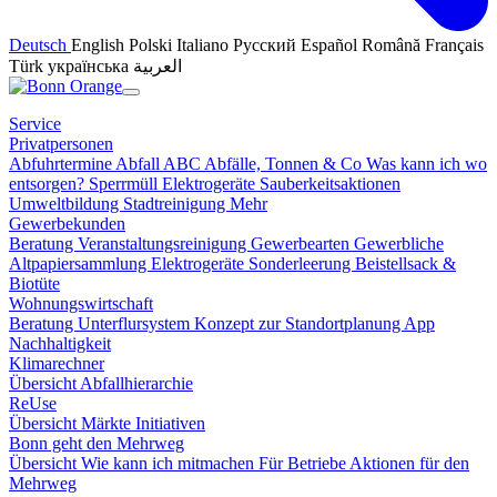
Deutsch
English
Polski
Italiano
Русский
Español
Română
Français
Türk
українська
العربية
Service
Privatpersonen
Abfuhrtermine
Abfall ABC
Abfälle, Tonnen & Co
Was kann ich wo
entsorgen?
Sperrmüll
Elektrogeräte
Sauberkeitsaktionen
Umweltbildung
Stadtreinigung
Mehr
Gewerbekunden
Beratung
Veranstaltungsreinigung
Gewerbearten
Gewerbliche
Altpapiersammlung
Elektrogeräte
Sonderleerung
Beistellsack &
Biotüte
Wohnungswirtschaft
Beratung
Unterflursystem
Konzept zur Standortplanung
App
Nachhaltigkeit
Klimarechner
Übersicht
Abfallhierarchie
ReUse
Übersicht
Märkte
Initiativen
Bonn geht den Mehrweg
Übersicht
Wie kann ich mitmachen
Für Betriebe
Aktionen für den
Mehrweg