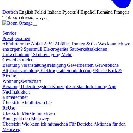
Deutsch
English
Polski
Italiano
Русский
Español
Română
Français
Türk
українська
العربية
Service
Privatpersonen
Abfuhrtermine
Abfall ABC
Abfälle, Tonnen & Co
Was kann ich wo
entsorgen?
Sperrmüll
Elektrogeräte
Sauberkeitsaktionen
Umweltbildung
Stadtreinigung
Mehr
Gewerbekunden
Beratung
Veranstaltungsreinigung
Gewerbearten
Gewerbliche
Altpapiersammlung
Elektrogeräte
Sonderleerung
Beistellsack &
Biotüte
Wohnungswirtschaft
Beratung
Unterflursystem
Konzept zur Standortplanung
App
Nachhaltigkeit
Klimarechner
Übersicht
Abfallhierarchie
ReUse
Übersicht
Märkte
Initiativen
Bonn geht den Mehrweg
Übersicht
Wie kann ich mitmachen
Für Betriebe
Aktionen für den
Mehrweg