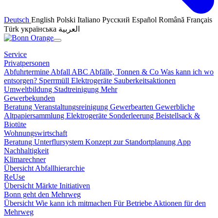
Deutsch
English
Polski
Italiano
Русский
Español
Română
Français
Türk
українська
العربية
Service
Privatpersonen
Abfuhrtermine
Abfall ABC
Abfälle, Tonnen & Co
Was kann ich wo
entsorgen?
Sperrmüll
Elektrogeräte
Sauberkeitsaktionen
Umweltbildung
Stadtreinigung
Mehr
Gewerbekunden
Beratung
Veranstaltungsreinigung
Gewerbearten
Gewerbliche
Altpapiersammlung
Elektrogeräte
Sonderleerung
Beistellsack &
Biotüte
Wohnungswirtschaft
Beratung
Unterflursystem
Konzept zur Standortplanung
App
Nachhaltigkeit
Klimarechner
Übersicht
Abfallhierarchie
ReUse
Übersicht
Märkte
Initiativen
Bonn geht den Mehrweg
Übersicht
Wie kann ich mitmachen
Für Betriebe
Aktionen für den
Mehrweg