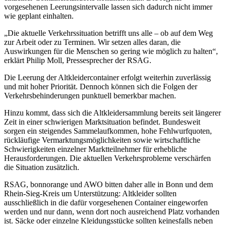
vorgesehenen Leerungsintervalle lassen sich dadurch nicht immer
wie geplant einhalten.
„Die aktuelle Verkehrssituation betrifft uns alle – ob auf dem Weg
zur Arbeit oder zu Terminen. Wir setzen alles daran, die
Auswirkungen für die Menschen so gering wie möglich zu halten“,
erklärt Philip Moll, Pressesprecher der RSAG.
Die Leerung der Altkleidercontainer erfolgt weiterhin zuverlässig
und mit hoher Priorität. Dennoch können sich die Folgen der
Verkehrsbehinderungen punktuell bemerkbar machen.
Hinzu kommt, dass sich die Altkleidersammlung bereits seit längerer
Zeit in einer schwierigen Marktsituation befindet. Bundesweit
sorgen ein steigendes Sammelaufkommen, hohe Fehlwurfquoten,
rückläufige Vermarktungsmöglichkeiten sowie wirtschaftliche
Schwierigkeiten einzelner Marktteilnehmer für erhebliche
Herausforderungen. Die aktuellen Verkehrsprobleme verschärfen
die Situation zusätzlich.
RSAG, bonnorange und AWO bitten daher alle in Bonn und dem
Rhein-Sieg-Kreis um Unterstützung: Altkleider sollten
ausschließlich in die dafür vorgesehenen Container eingeworfen
werden und nur dann, wenn dort noch ausreichend Platz vorhanden
ist. Säcke oder einzelne Kleidungsstücke sollten keinesfalls neben