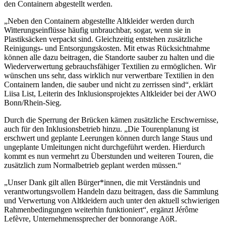
den Containern abgestellt werden.
„Neben den Containern abgestellte Altkleider werden durch
Witterungseinflüsse häufig unbrauchbar, sogar, wenn sie in
Plastiksäcken verpackt sind. Gleichzeitig entstehen zusätzliche
Reinigungs- und Entsorgungskosten. Mit etwas Rücksichtnahme
können alle dazu beitragen, die Standorte sauber zu halten und die
Wiederverwertung gebrauchsfähiger Textilien zu ermöglichen. Wir
wünschen uns sehr, dass wirklich nur verwertbare Textilien in den
Containern landen, die sauber und nicht zu zerrissen sind“, erklärt
Liisa List, Leiterin des Inklusionsprojektes Altkleider bei der AWO
Bonn/Rhein-Sieg.
Durch die Sperrung der Brücken kämen zusätzliche Erschwernisse,
auch für den Inklusionsbetrieb hinzu. „Die Tourenplanung ist
erschwert und geplante Leerungen können durch lange Staus und
ungeplante Umleitungen nicht durchgeführt werden. Hierdurch
kommt es nun vermehrt zu Überstunden und weiteren Touren, die
zusätzlich zum Normalbetrieb geplant werden müssen.“
„Unser Dank gilt allen Bürger*innen, die mit Verständnis und
verantwortungsvollem Handeln dazu beitragen, dass die Sammlung
und Verwertung von Altkleidern auch unter den aktuell schwierigen
Rahmenbedingungen weiterhin funktioniert“, ergänzt Jérôme
Lefèvre, Unternehmenssprecher der bonnorange AöR.