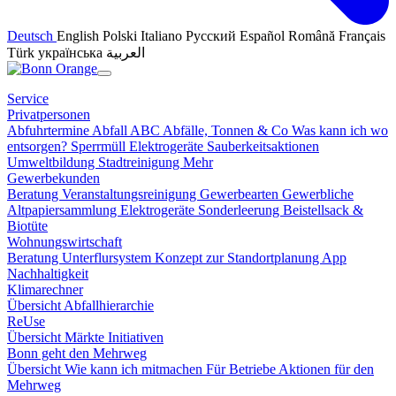
Deutsch
English
Polski
Italiano
Русский
Español
Română
Français
Türk
українська
العربية
Service
Privatpersonen
Abfuhrtermine
Abfall ABC
Abfälle, Tonnen & Co
Was kann ich wo
entsorgen?
Sperrmüll
Elektrogeräte
Sauberkeitsaktionen
Umweltbildung
Stadtreinigung
Mehr
Gewerbekunden
Beratung
Veranstaltungsreinigung
Gewerbearten
Gewerbliche
Altpapiersammlung
Elektrogeräte
Sonderleerung
Beistellsack &
Biotüte
Wohnungswirtschaft
Beratung
Unterflursystem
Konzept zur Standortplanung
App
Nachhaltigkeit
Klimarechner
Übersicht
Abfallhierarchie
ReUse
Übersicht
Märkte
Initiativen
Bonn geht den Mehrweg
Übersicht
Wie kann ich mitmachen
Für Betriebe
Aktionen für den
Mehrweg