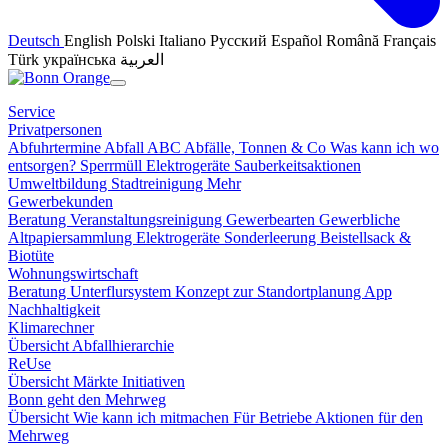
Deutsch
English
Polski
Italiano
Русский
Español
Română
Français
Türk
українська
العربية
Service
Privatpersonen
Abfuhrtermine
Abfall ABC
Abfälle, Tonnen & Co
Was kann ich wo
entsorgen?
Sperrmüll
Elektrogeräte
Sauberkeitsaktionen
Umweltbildung
Stadtreinigung
Mehr
Gewerbekunden
Beratung
Veranstaltungsreinigung
Gewerbearten
Gewerbliche
Altpapiersammlung
Elektrogeräte
Sonderleerung
Beistellsack &
Biotüte
Wohnungswirtschaft
Beratung
Unterflursystem
Konzept zur Standortplanung
App
Nachhaltigkeit
Klimarechner
Übersicht
Abfallhierarchie
ReUse
Übersicht
Märkte
Initiativen
Bonn geht den Mehrweg
Übersicht
Wie kann ich mitmachen
Für Betriebe
Aktionen für den
Mehrweg