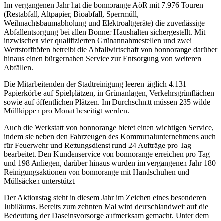
Im vergangenen Jahr hat die bonnorange AöR mit 7.976 Touren
(Restabfall, Altpapier, Bioabfall, Sperrmüll,
Weihnachtsbaumabholung und Elektroaltgeräte) die zuverlässige
Abfallentsorgung bei allen Bonner Haushalten sichergestellt. Mit
inzwischen vier qualifizierten Grünannahmestellen und zwei
Wertstoffhöfen betreibt die Abfallwirtschaft von bonnorange darüber
hinaus einen bürgernahen Service zur Entsorgung von weiteren
Abfällen.
Die Mitarbeitenden der Stadtreinigung leeren täglich 4.131
Papierkörbe auf Spielplätzen, in Grünanlagen, Verkehrsgrünflächen
sowie auf öffentlichen Plätzen. Im Durchschnitt müssen 285 wilde
Müllkippen pro Monat beseitigt werden.
Auch die Werkstatt von bonnorange bietet einen wichtigen Service,
indem sie neben den Fahrzeugen des Kommunalunternehmens auch
für Feuerwehr und Rettungsdienst rund 24 Aufträge pro Tag
bearbeitet. Den Kundenservice von bonnorange erreichen pro Tag
und 198 Anliegen, darüber hinaus wurden im vergangenen Jahr 180
Reinigungsaktionen von bonnorange mit Handschuhen und
Müllsäcken unterstützt.
Der Aktionstag steht in diesem Jahr im Zeichen eines besonderen
Jubiläums. Bereits zum zehnten Mal wird deutschlandweit auf die
Bedeutung der Daseinsvorsorge aufmerksam gemacht. Unter dem