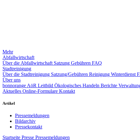
Mehr
Abfallwirtschaft
Über die Abfallwirtschaft
Satzung
Gebühren
FAQ
Stadtreinigung
Über die Stadtreinigung
Satzung/Gebühren
Reinigung
Winterdienst
Über uns
bonnorange AöR
Leitbild
Ökologisches Handeln
Berichte
Verwaltung
Aktuelles
Online-Formulare
Kontakt
Artikel
Pressemeldungen
Bildarchiv
Pressekontakt
Startseite
Presse
Pressemeldungen