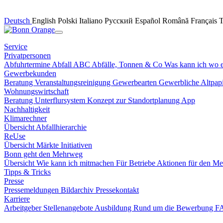
Deutsch
English
Polski
Italiano
Русский
Español
Română
Français
Service
Privatpersonen
Abfuhrtermine
Abfall ABC
Abfälle, Tonnen & Co
Was kann ich wo 
Gewerbekunden
Beratung
Veranstaltungsreinigung
Gewerbearten
Gewerbliche Altpa
Wohnungswirtschaft
Beratung
Unterflursystem
Konzept zur Standortplanung
App
Nachhaltigkeit
Klimarechner
Übersicht
Abfallhierarchie
ReUse
Übersicht
Märkte
Initiativen
Bonn geht den Mehrweg
Übersicht
Wie kann ich mitmachen
Für Betriebe
Aktionen für den M
Tipps & Tricks
Presse
Pressemeldungen
Bildarchiv
Pressekontakt
Karriere
Arbeitgeber
Stellenangebote
Ausbildung
Rund um die Bewerbung 