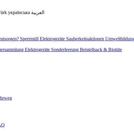
Türk
українська
العربية
entsorgen?
Sperrmüll
Elektrogeräte
Sauberkeitsaktionen
Umweltbildun
piersammlung
Elektrogeräte
Sonderleerung
Beistellsack & Biotüte
ehrweg
FAQ