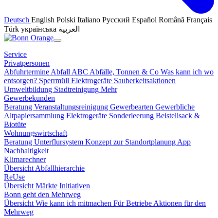
Deutsch
English
Polski
Italiano
Русский
Español
Română
Français
Türk
українська
العربية
Service
Privatpersonen
Abfuhrtermine
Abfall ABC
Abfälle, Tonnen & Co
Was kann ich wo
entsorgen?
Sperrmüll
Elektrogeräte
Sauberkeitsaktionen
Umweltbildung
Stadtreinigung
Mehr
Gewerbekunden
Beratung
Veranstaltungsreinigung
Gewerbearten
Gewerbliche
Altpapiersammlung
Elektrogeräte
Sonderleerung
Beistellsack &
Biotüte
Wohnungswirtschaft
Beratung
Unterflursystem
Konzept zur Standortplanung
App
Nachhaltigkeit
Klimarechner
Übersicht
Abfallhierarchie
ReUse
Übersicht
Märkte
Initiativen
Bonn geht den Mehrweg
Übersicht
Wie kann ich mitmachen
Für Betriebe
Aktionen für den
Mehrweg