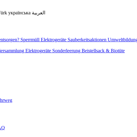
Türk
українська
العربية
entsorgen?
Sperrmüll
Elektrogeräte
Sauberkeitsaktionen
Umweltbildun
piersammlung
Elektrogeräte
Sonderleerung
Beistellsack & Biotüte
ehrweg
FAQ