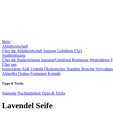
Mehr
Abfallwirtschaft
Über die Abfallwirtschaft
Satzung
Gebühren
FAQ
Stadtreinigung
Über die Stadtreinigung
Satzung/Gebühren
Reinigung
Winterdienst
Über uns
bonnorange AöR
Leitbild
Ökologisches Handeln
Berichte
Verwaltung
Aktuelles
Online-Formulare
Kontakt
Tipps & Tricks
Startseite
Nachhaltigkeit
Tipps & Tricks
Lavendel Seife