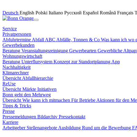
Deutsch
English
Polski
Italiano
Русский
Español
Română
Français
Service
Privatpersonen
Abfuhrtermine
Abfall ABC
Abfälle, Tonnen & Co
Was kann ich wo 
Gewerbekunden
Beratung
Veranstaltungsreinigung
Gewerbearten
Gewerbliche Altpa
Wohnungswirtschaft
Beratung
Unterflursystem
Konzept zur Standortplanung
App
Nachhaltigkeit
Klimarechner
Übersicht
Abfallhierarchie
ReUse
Übersicht
Märkte
Initiativen
Bonn geht den Mehrweg
Übersicht
Wie kann ich mitmachen
Für Betriebe
Aktionen für den M
Tipps & Tricks
Presse
Pressemeldungen
Bildarchiv
Pressekontakt
Karriere
Arbeitgeber
Stellenangebote
Ausbildung
Rund um die Bewerbung 