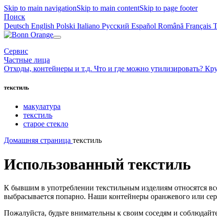
Skip to main navigation
Skip to main content
Skip to page footer
Поиск
Deutsch
English
Polski
Italiano
Русский
Español
Română
Français
Сервис
Частные лица
Отходы, контейнеры и т.д.
Что и где можно утилизировать?
Кру
текстиль
макулатура
текстиль
старое стекло
Домашняя страница
текстиль
Использованный текстиль
К бывшим в употреблении текстильным изделиям относятся все
выбрасывается попарно. Наши контейнеры оранжевого или серо
Пожалуйста, будьте внимательны к своим соседям и соблюдайте