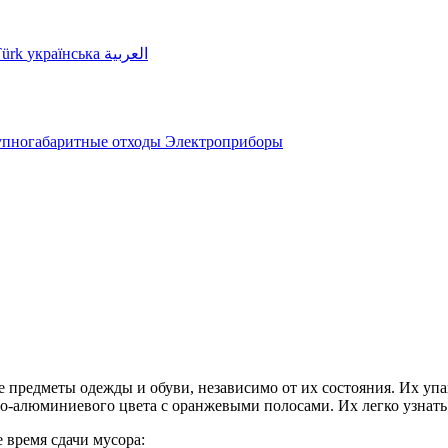
Türk
українська
العربية
пногабаритные отходы
Электроприборы
 предметы одежды и обуви, независимо от их состояния. Их уп
-алюминиевого цвета с оранжевыми полосами. Их легко узнать 
 время сдачи мусора: