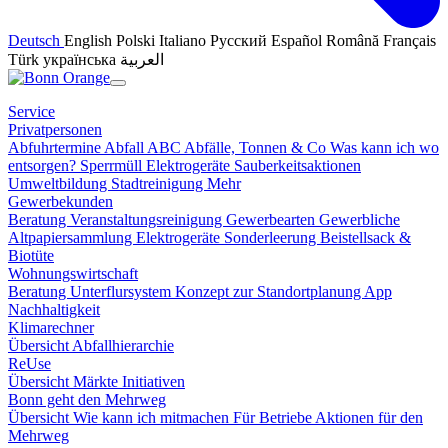
Deutsch
English
Polski
Italiano
Русский
Español
Română
Français
Türk
українська
العربية
Service
Privatpersonen
Abfuhrtermine
Abfall ABC
Abfälle, Tonnen & Co
Was kann ich wo
entsorgen?
Sperrmüll
Elektrogeräte
Sauberkeitsaktionen
Umweltbildung
Stadtreinigung
Mehr
Gewerbekunden
Beratung
Veranstaltungsreinigung
Gewerbearten
Gewerbliche
Altpapiersammlung
Elektrogeräte
Sonderleerung
Beistellsack &
Biotüte
Wohnungswirtschaft
Beratung
Unterflursystem
Konzept zur Standortplanung
App
Nachhaltigkeit
Klimarechner
Übersicht
Abfallhierarchie
ReUse
Übersicht
Märkte
Initiativen
Bonn geht den Mehrweg
Übersicht
Wie kann ich mitmachen
Für Betriebe
Aktionen für den
Mehrweg